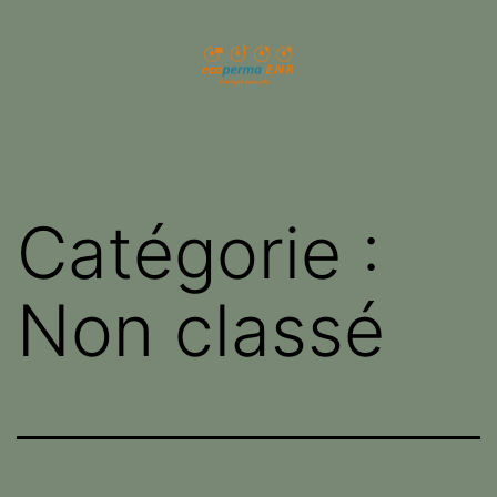
Aller
au
contenu
ecoperma.fr
Catégorie :
Non classé